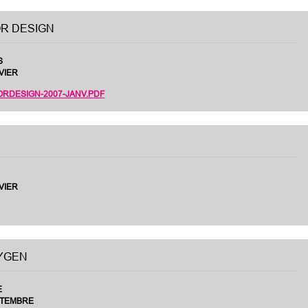
OR DESIGN
S
VIER
ORDESIGN-2007-JANV.PDF
VIER
YGEN
E
PTEMBRE