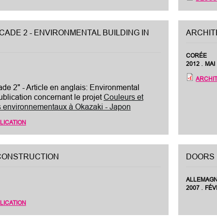
ADE 2 - ENVIRONMENTAL BUILDING IN
ARCHIT
CORÉE
.
2012
MAI
ARCHI
cade 2" - Article en anglais: Environmental
ublication concernant le projet
Couleurs et
ts environnementaux à Okazaki - Japon
LICATION
CONSTRUCTION
DOORS
ALLEMAG
.
2007
FÉV
LICATION