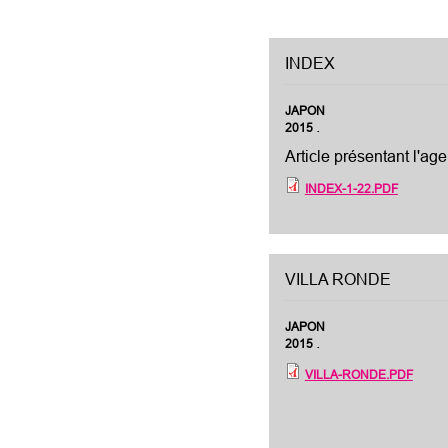
INDEX
JAPON
.
2015
Article présentant l'a
INDEX-1-22.PDF
VILLA RONDE
JAPON
.
2015
VILLA-RONDE.PDF