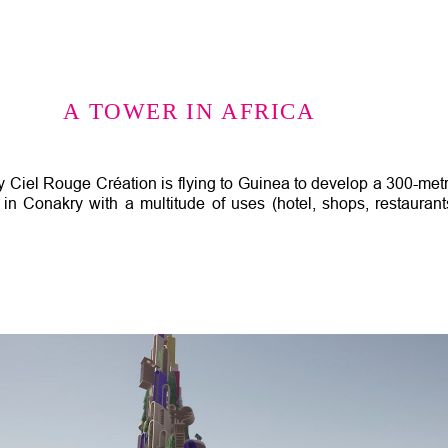
Jump to navigation
A TOWER IN AFRICA
 Ciel Rouge Création is flying to Guinea to develop a 300-met
 in Conakry with a multitude of uses (hotel, shops, restaurant